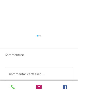
Kommentare
Barbarossa
100 Jahre SF Berg
Kommentar verfassen...
KONTAKT