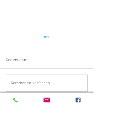
Kommentare
Barbarossa
Cider
Kommentar verfassen...
KONTAKT