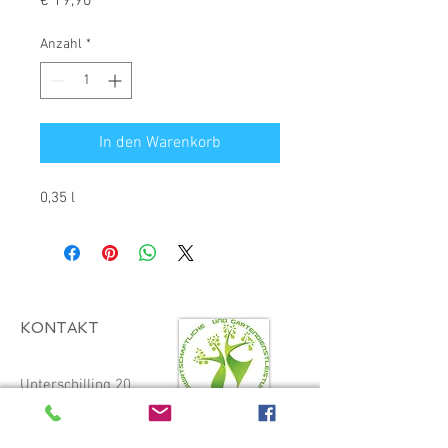
Preis
€ 19,90
Anzahl
*
In den Warenkorb
0,35 l
KONTAKT
Unterschilling 20
2413 Berg
Tel.
0699 199 00 422